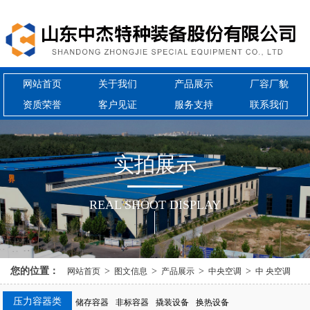
网站首页
关于我们
产品展示
厂容厂貌
资质荣誉
客户见证
服务支持
联系我们
{{inde
实
拍
展
示
REAL SHOOT DISPLAY
您的位置：
>
>
>
>
网站首页
图文信息
产品展示
中央空调
中 央空调
压力容器类
储存容器
非标容器
撬装设备
换热设备