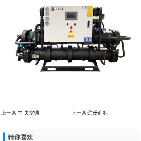
上一条:
中 央空调
下一条:
注册商标
猜你喜欢