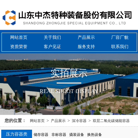
网站首页
关于我们
产品展示
厂容厂貌
资质荣誉
客户见证
服务支持
联系我们
{{inde
实
拍
展
示
REAL SHOOT DISPLAY
您的位置：
>
>
>
网站首页
产品展示
深冷容器
双层二氧化碳储能容器
压力容器类
储存容器
非标容器
撬装设备
换热设备