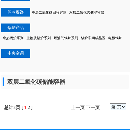
深冷容器
单层二氧化碳回收容器
双层二氧化碳储能容器
锅炉产品
余热锅炉系列
生物质锅炉系列
燃油气锅炉系列
锅炉车间成品区
电极锅炉
锅炉产品
中央空调
双层二氧化碳储能容器
总计2页 [
1
2
]
上一页
下一页