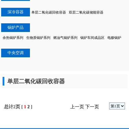
深冷容器
单层二氧化碳回收容器
双层二氧化碳储能容器
锅炉产品
余热锅炉系列
生物质锅炉系列
燃油气锅炉系列
锅炉车间成品区
电极锅炉
锅炉产品
中央空调
单层二氧化碳回收容器
总计2页 [
1
2
]
上一页
下一页