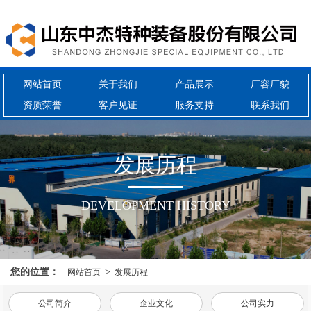
网站首页
关于我们
产品展示
厂容厂貌
资质荣誉
客户见证
服务支持
联系我们
{{inde
发
展
历
程
DEVELOPMENT HISTORY
您的位置：
>
网站首页
发展历程
公司简介
企业文化
公司实力