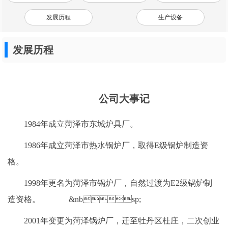
发展历程
生产设备
发展历程
公司大事记
1984年成立菏泽市东城炉具厂。
1986年成立菏泽市热水锅炉厂，取得E级锅炉制造资
格。
1998年更名为菏泽市锅炉厂，自然过渡为E2级锅炉制
造资格。 &nbsp;
2001年变更为菏泽锅炉厂，迁至牡丹区杜庄，二次创业